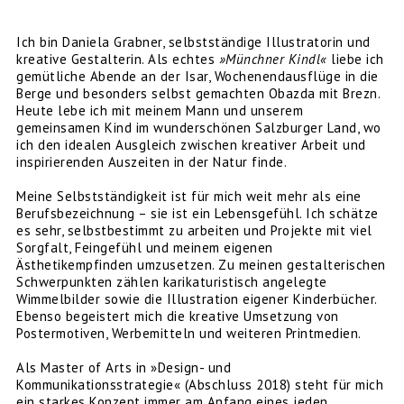
Ich bin Daniela Grabner, selbstständige Illustratorin und
kreative Gestalterin. Als echtes
»Münchner Kindl«
liebe ich
gemütliche Abende an der Isar, Wochenendausflüge in die
Berge und besonders selbst gemachten Obazda mit Brezn.
Heute lebe ich mit meinem Mann und unserem
gemeinsamen Kind im wunderschönen Salzburger Land, wo
ich den idealen Ausgleich zwischen kreativer Arbeit und
inspirierenden Auszeiten in der Natur finde.
Meine Selbstständigkeit ist für mich weit mehr als eine
Berufsbezeichnung – sie ist ein Lebensgefühl. Ich schätze
es sehr, selbstbestimmt zu arbeiten und Projekte mit viel
Sorgfalt, Feingefühl und meinem eigenen
Ästhetikempfinden umzusetzen. Zu meinen gestalterischen
Schwerpunkten zählen karikaturistisch angelegte
Wimmelbilder sowie die Illustration eigener Kinderbücher.
Ebenso begeistert mich die kreative Umsetzung von
Postermotiven, Werbemitteln und weiteren Printmedien.
Als Master of Arts in »Design- und
Kommunikationsstrategie« (Abschluss 2018) steht für mich
ein starkes Konzept immer am Anfang eines jeden